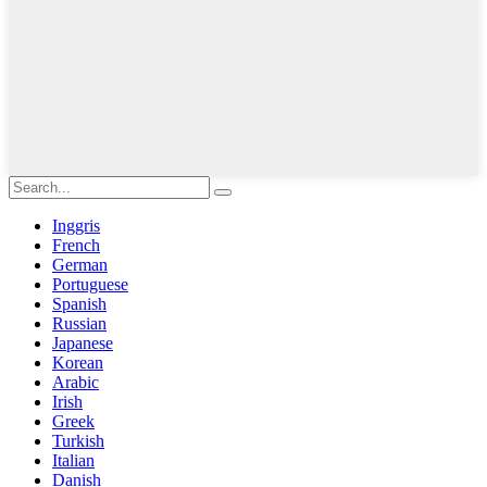
Inggris
French
German
Portuguese
Spanish
Russian
Japanese
Korean
Arabic
Irish
Greek
Turkish
Italian
Danish