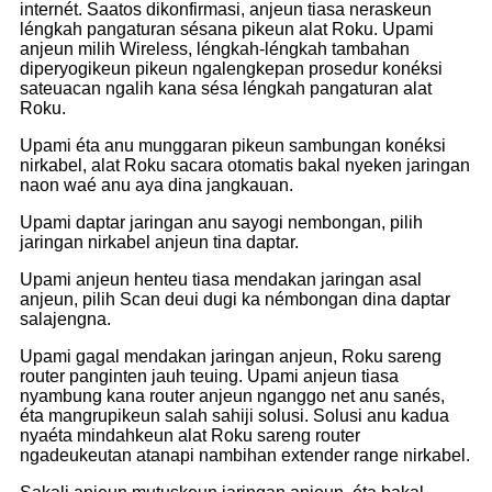
internét. Saatos dikonfirmasi, anjeun tiasa neraskeun
léngkah pangaturan sésana pikeun alat Roku. Upami
anjeun milih Wireless, léngkah-léngkah tambahan
diperyogikeun pikeun ngalengkepan prosedur konéksi
sateuacan ngalih kana sésa léngkah pangaturan alat
Roku.
Upami éta anu munggaran pikeun sambungan konéksi
nirkabel, alat Roku sacara otomatis bakal nyeken jaringan
naon waé anu aya dina jangkauan.
Upami daptar jaringan anu sayogi nembongan, pilih
jaringan nirkabel anjeun tina daptar.
Upami anjeun henteu tiasa mendakan jaringan asal
anjeun, pilih Scan deui dugi ka némbongan dina daptar
salajengna.
Upami gagal mendakan jaringan anjeun, Roku sareng
router panginten jauh teuing. Upami anjeun tiasa
nyambung kana router anjeun nganggo net anu sanés,
éta mangrupikeun salah sahiji solusi. Solusi anu kadua
nyaéta mindahkeun alat Roku sareng router
ngadeukeutan atanapi nambihan extender range nirkabel.