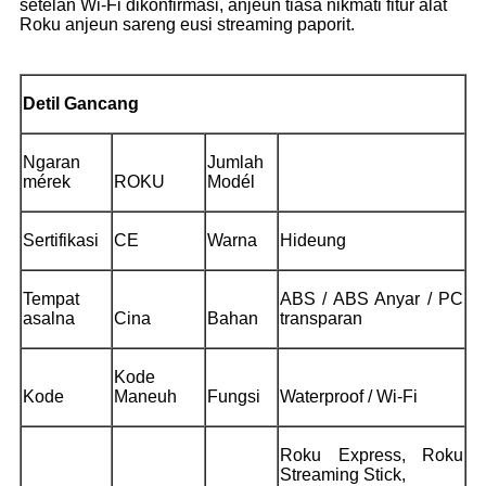
setelan Wi-Fi dikonfirmasi, anjeun tiasa nikmati fitur alat
Roku anjeun sareng eusi streaming paporit.
Detil Gancang
Ngaran
Jumlah
mérek
ROKU
Modél
Sertifikasi
CE
Warna
Hideung
Tempat
ABS / ABS Anyar / PC
asalna
Cina
Bahan
transparan
Kode
Kode
Maneuh
Fungsi
Waterproof / Wi-Fi
Roku Express, Roku
Streaming Stick,