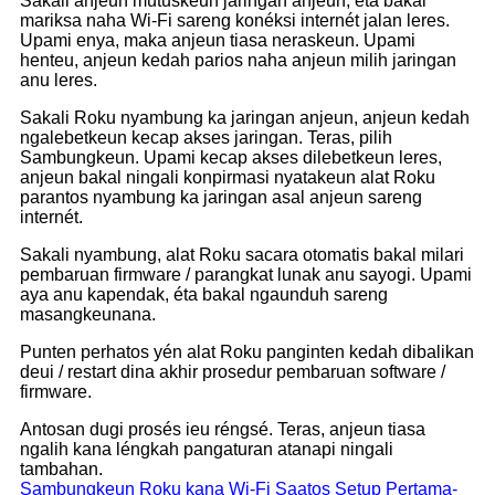
Sakali anjeun mutuskeun jaringan anjeun, éta bakal
mariksa naha Wi-Fi sareng konéksi internét jalan leres.
Upami enya, maka anjeun tiasa neraskeun. Upami
henteu, anjeun kedah parios naha anjeun milih jaringan
anu leres.
Sakali Roku nyambung ka jaringan anjeun, anjeun kedah
ngalebetkeun kecap akses jaringan. Teras, pilih
Sambungkeun. Upami kecap akses dilebetkeun leres,
anjeun bakal ningali konpirmasi nyatakeun alat Roku
parantos nyambung ka jaringan asal anjeun sareng
internét.
Sakali nyambung, alat Roku sacara otomatis bakal milari
pembaruan firmware / parangkat lunak anu sayogi. Upami
aya anu kapendak, éta bakal ngaunduh sareng
masangkeunana.
Punten perhatos yén alat Roku panginten kedah dibalikan
deui / restart dina akhir prosedur pembaruan software /
firmware.
Antosan dugi prosés ieu réngsé. Teras, anjeun tiasa
ngalih kana léngkah pangaturan atanapi ningali
tambahan.
Sambungkeun Roku kana Wi-Fi Saatos Setup Pertama-