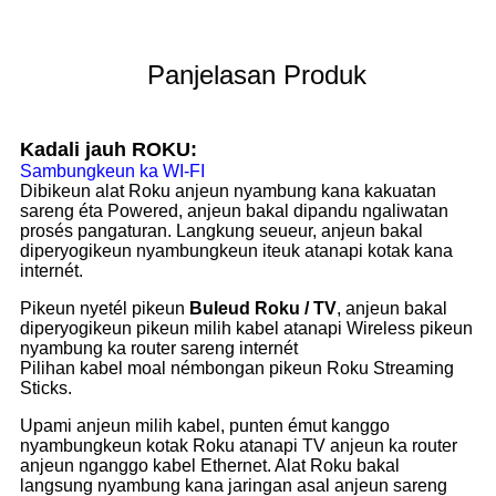
Panjelasan Produk
Kadali jauh ROKU:
Sambungkeun ka WI-FI
Dibikeun alat Roku anjeun nyambung kana kakuatan
sareng éta Powered, anjeun bakal dipandu ngaliwatan
prosés pangaturan. Langkung seueur, anjeun bakal
diperyogikeun nyambungkeun iteuk atanapi kotak kana
internét.
Pikeun nyetél pikeun
Buleud Roku
/
TV
, anjeun bakal
diperyogikeun pikeun milih kabel atanapi Wireless pikeun
nyambung ka router sareng internét
Pilihan kabel moal némbongan pikeun Roku Streaming
Sticks.
Upami anjeun milih kabel, punten émut kanggo
nyambungkeun kotak Roku atanapi TV anjeun ka router
anjeun nganggo kabel Ethernet. Alat Roku bakal
langsung nyambung kana jaringan asal anjeun sareng