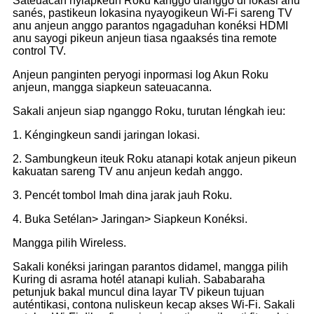
Sateuacan nyiapkeun Roku kanggo dianggo di lokasi anu
sanés, pastikeun lokasina nyayogikeun Wi-Fi sareng TV
anu anjeun anggo parantos ngagaduhan konéksi HDMI
anu sayogi pikeun anjeun tiasa ngaaksés tina remote
control TV.
Anjeun panginten peryogi inpormasi log Akun Roku
anjeun, mangga siapkeun sateuacanna.
Sakali anjeun siap nganggo Roku, turutan léngkah ieu:
1. Kéngingkeun sandi jaringan lokasi.
2. Sambungkeun iteuk Roku atanapi kotak anjeun pikeun
kakuatan sareng TV anu anjeun kedah anggo.
3. Pencét tombol Imah dina jarak jauh Roku.
4. Buka Setélan> Jaringan> Siapkeun Konéksi.
Mangga pilih Wireless.
Sakali konéksi jaringan parantos didamel, mangga pilih
Kuring di asrama hotél atanapi kuliah. Sababaraha
petunjuk bakal muncul dina layar TV pikeun tujuan
auténtikasi, contona nuliskeun kecap akses Wi-Fi. Sakali