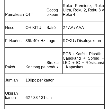
Roku Premiere, Roku
Cocog
Ultra, Roku 2, Roku 3 y
Pamakéan
OTT
pikeun
Roku 4
Hésé
OH KITU
Batré
2 * AA / AAA
Frékuénsi
36k-40k Hz
Logo
ROKU / Disaluyukeun
PCB + Karét + Plastik +
Cangkang + Spring +
Struktur
LED + IC + Résistansi
Pakét
Kantong pe
produk
+ Kapasitas
Jumlah
100pc per karton
Ukuran
karton
62 * 33 * 31 cm