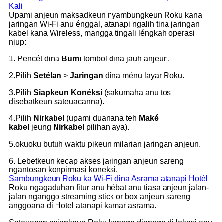
Kali
Upami anjeun maksadkeun nyambungkeun Roku kana
jaringan Wi-Fi anu énggal, atanapi ngalih tina jaringan
kabel kana Wireless, mangga tingali léngkah operasi
niup:
1. Pencét dina
Bumi
tombol dina jauh anjeun.
2.Pilih
Setélan
>
Jaringan
dina ménu layar Roku.
3.Pilih
Siapkeun Konéksi
(sakumaha anu tos
disebatkeun sateuacanna).
4.Pilih
Nirkabel
(upami duanana teh
Maké
kabel
jeung
Nirkabel
pilihan aya).
5.okuoku butuh waktu pikeun milarian jaringan anjeun.
6. Lebetkeun kecap akses jaringan anjeun
sareng
ngantosan konpirmasi koneksi.
Sambungkeun Roku ka Wi-Fi dina Asrama atanapi Hotél
Roku ngagaduhan fitur anu hébat anu tiasa anjeun jalan-
jalan nganggo streaming stick or box anjeun sareng
anggoana di Hotel atanapi kamar asrama.