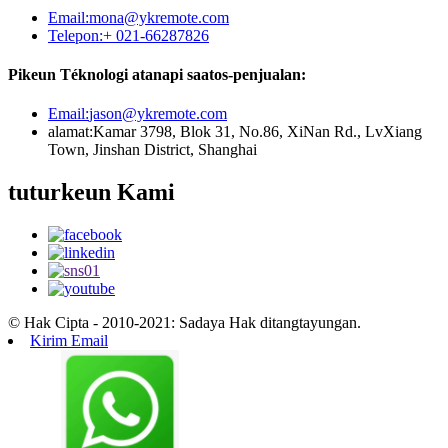
Email:
mona@ykremote.com
Telepon:
+ 021-66287826
Pikeun Téknologi atanapi saatos-penjualan:
Email:
jason@ykremote.com
alamat:
Kamar 3798, Blok 31, No.86, XiNan Rd., LvXiang
Town, Jinshan District, Shanghai
tuturkeun Kami
© Hak Cipta - 2010-2021: Sadaya Hak ditangtayungan.
Kirim Email