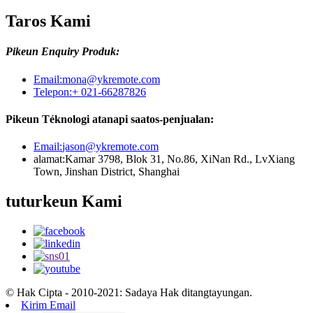
Taros Kami
Pikeun Enquiry Produk:
Email:
mona@ykremote.com
Telepon:
+ 021-66287826
Pikeun Téknologi atanapi saatos-penjualan:
Email:
jason@ykremote.com
alamat:
Kamar 3798, Blok 31, No.86, XiNan Rd., LvXiang
Town, Jinshan District, Shanghai
tuturkeun Kami
© Hak Cipta - 2010-2021: Sadaya Hak ditangtayungan.
Kirim Email