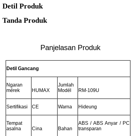
Detil Produk
Tanda Produk
Panjelasan Produk
Detil Gancang
Ngaran
Jumlah
mérek
HUMAX
Modél
RM-109U
Sertifikasi
CE
Warna
Hideung
Tempat
ABS / ABS Anyar / PC
asalna
Cina
Bahan
transparan