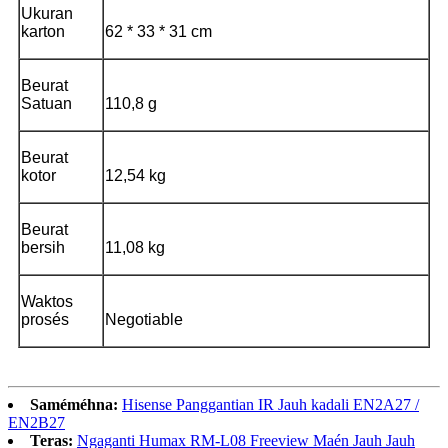
Ukuran
karton
62 * 33 * 31 cm
Beurat
Satuan
110,8 g
Beurat
kotor
12,54 kg
Beurat
bersih
11,08 kg
Waktos
prosés
Negotiable
Saméméhna:
Hisense Panggantian IR Jauh kadali EN2A27 /
EN2B27
Teras:
Ngaganti Humax RM-L08 Freeview Maén Jauh Jauh