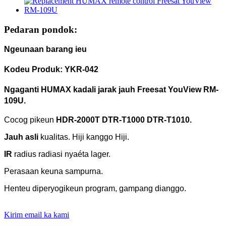
Pedaran pondok:
Ngeunaan barang ieu
Kodeu Produk: YKR-042
Ngaganti
HUMAX
kadali jarak jauh Freesat YouView RM-
109U.
Cocog pikeun
HDR-2000T DTR-T1000 DTR-T1010
.
Jauh asli
kualitas.
Hiji kanggo Hiji.
IR
radius radiasi nyaéta lager.
Perasaan keuna sampurna.
Henteu diperyogikeun program, gampang dianggo.
Kirim email ka kami