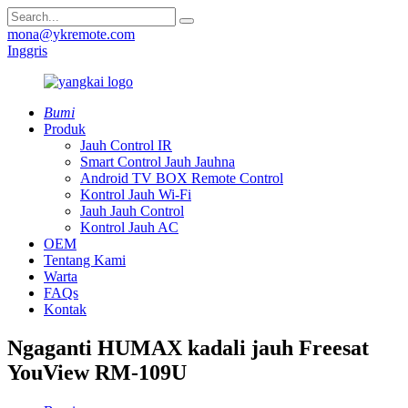
mona@ykremote.com
Inggris
Bumi
Produk
Jauh Control IR
Smart Control Jauh Jauhna
Android TV BOX Remote Control
Kontrol Jauh Wi-Fi
Jauh Jauh Control
Kontrol Jauh AC
OEM
Tentang Kami
Warta
FAQs
Kontak
Ngaganti HUMAX kadali jauh Freesat
YouView RM-109U