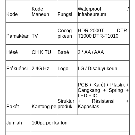
Kode
Waterproof /
Kode
Maneuh
Fungsi
Infrabeureum
Cocog
HDR-2000T DTR-
Pamakéan
TV
pikeun
T1000 DTR-T1010
Hésé
OH KITU
Batré
2 * AA / AAA
Frékuénsi
2,4G Hz
Logo
LG / Disaluyukeun
PCB + Karét + Plastik +
Cangkang + Spring +
LED + IC
Struktur
+ Résistansi +
Pakét
Kantong pe
produk
Kapasitas
Jumlah
100pc per karton